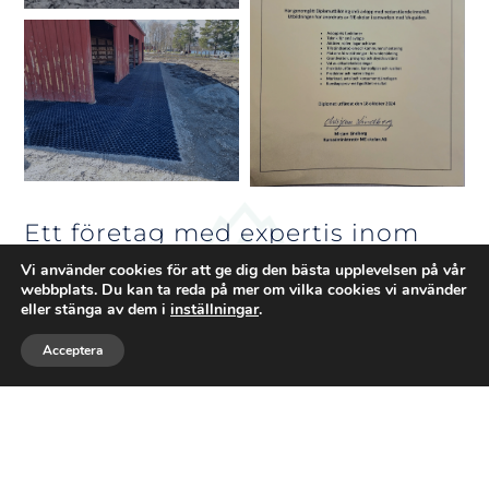
Ett företag med expertis inom
BYGG
Vi använder cookies för att ge dig den bästa upplevelsen på vår
webbplats. Du kan ta reda på mer om vilka cookies vi använder
eller stänga av dem i
inställningar
.
Välkommen till
Glaskona
– där natur,
Acceptera
kunskap och maskinkraft möts. Jag heter
Ring
Maila
Följ
Falko och driver företaget med en stark
förankring i skogsmästarens expertis och
grävmaskinistens praktiska erfarenhet. Vi