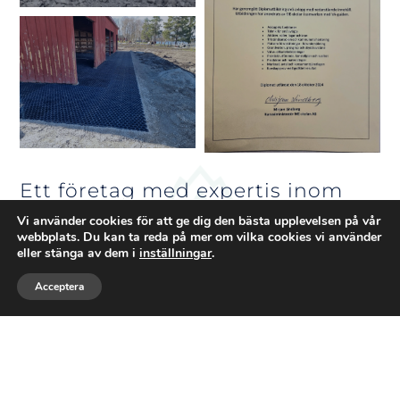
Ett företag med expertis inom
BYGG
Vi använder cookies för att ge dig den bästa upplevelsen på vår
webbplats. Du kan ta reda på mer om vilka cookies vi använder
eller stänga av dem i
inställningar
.
Välkommen till
Glaskona
– där natur,
Acceptera
kunskap och maskinkraft möts. Jag heter
Ring
Maila
Följ
Falko och driver företaget med en stark
förankring i skogsmästarens expertis och
grävmaskinistens praktiska erfarenhet. Vi