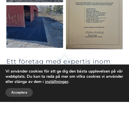
Ett företag med expertis inom
BYGG
Vi använder cookies för att ge dig den bästa upplevelsen på vår
webbplats. Du kan ta reda på mer om vilka cookies vi använder
eller stänga av dem i
inställningar
.
Välkommen till
Glaskona
– där natur,
Acceptera
kunskap och maskinkraft möts. Jag heter
Ring
Maila
Följ
Falko och driver företaget med en stark
förankring i skogsmästarens expertis och
grävmaskinistens praktiska erfarenhet. Vi