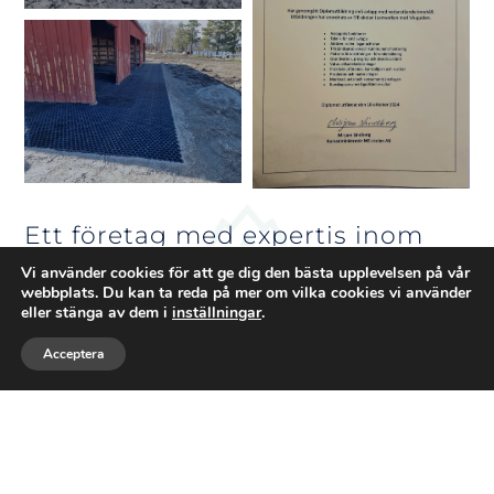
Ett företag med expertis inom
BYGG
Vi använder cookies för att ge dig den bästa upplevelsen på vår
webbplats. Du kan ta reda på mer om vilka cookies vi använder
eller stänga av dem i
inställningar
.
Välkommen till
Glaskona
– där natur,
Acceptera
kunskap och maskinkraft möts. Jag heter
Ring
Maila
Följ
Falko och driver företaget med en stark
förankring i skogsmästarens expertis och
grävmaskinistens praktiska erfarenhet. Vi