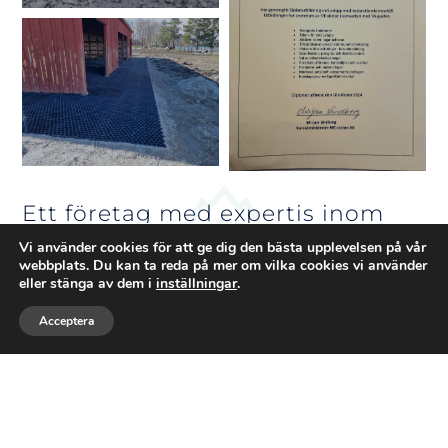
Ett företag med expertis inom
BYGG
Vi använder cookies för att ge dig den bästa upplevelsen på vår
webbplats. Du kan ta reda på mer om vilka cookies vi använder
eller stänga av dem i
inställningar
.
Välkommen till
Glaskona
– där natur,
Acceptera
kunskap och maskinkraft möts. Jag heter
Ring
Maila
Följ
Falko och driver företaget med en stark
förankring i skogsmästarens expertis och
grävmaskinistens praktiska erfarenhet. Vi